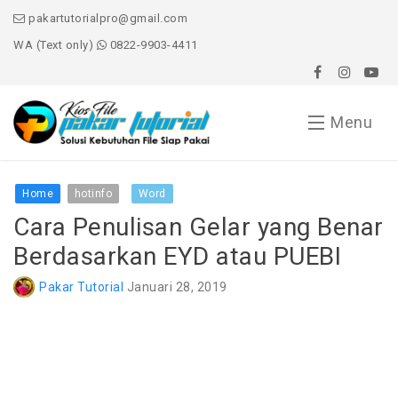
pakartutorialpro@gmail.com
WA (Text only)
0822-9903-4411
Menu
Home
Home
hotinfo
Word
Cara Penulisan Gelar yang Benar
Word
Berdasarkan EYD atau PUEBI
Excel
Pakar Tutorial
Januari 28, 2019
PowerPoint
Windows