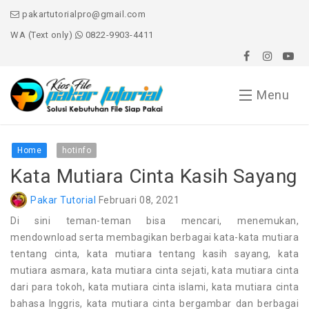
pakartutorialpro@gmail.com
WA (Text only)
0822-9903-4411
Menu
Home
Home
hotinfo
Kata Mutiara Cinta Kasih Sayang
Word
Pakar Tutorial
Februari 08, 2021
Excel
Di sini teman-teman bisa mencari, menemukan,
mendownload serta membagikan berbagai kata-kata mutiara
PowerPoint
tentang cinta, kata mutiara tentang kasih sayang, kata
mutiara asmara, kata mutiara cinta sejati, kata mutiara cinta
Windows
dari para tokoh, kata mutiara cinta islami, kata mutiara cinta
bahasa Inggris, kata mutiara cinta bergambar dan berbagai