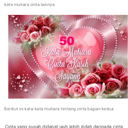
Android
kata mutiara cinta lainnya.
YouTube
Blogger
Gadget
Komputer
Laptop
Handphone
Printer
Berikut ini kata-kata mutiara tentang cinta bagian kedua:
Cinta yang susah didapat jauh lebih indah daripada cinta