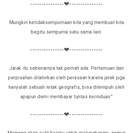
---------------❤---------------
Mungkin ketidaksempurnaan kita yang membuat kita
begitu sempurna satu sama lain.
---------------❤---------------
Jarak itu sebenarnya tak pernah ada. Pertemuan dan
perpisahan dilahirkan oleh perasaan karena jarak juga
hanyalah sebuah letak geografis, bisa ditempuh oleh
apapun demi membayar tuntas kerinduan."
---------------❤---------------
Memang akan sulit bagiku untuk melupakanmu, namun