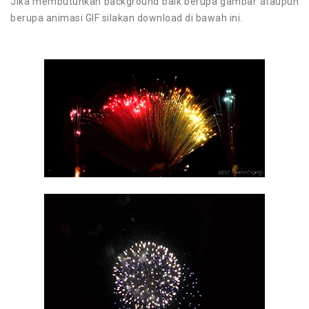
Jika membutuhkan background baik berupa gambar ataupun
berupa animasi GIF silakan download di bawah ini.