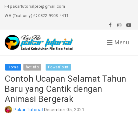
pakartutorialpro@gmail.com
WA (Text only)
0822-9903-4411
Menu
Home
Home
hotinfo
PowerPoint
Contoh Ucapan Selamat Tahun
Word
Baru yang Cantik dengan
Excel
Animasi Bergerak
PowerPoint
Pakar Tutorial
Desember 05, 2021
Windows