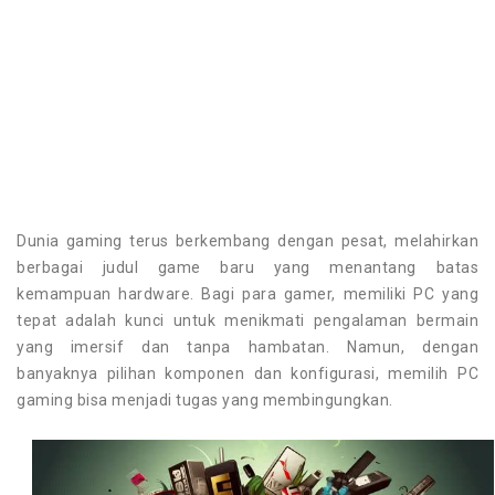
Dunia gaming terus berkembang dengan pesat, melahirkan
berbagai judul game baru yang menantang batas
kemampuan hardware. Bagi para gamer, memiliki PC yang
tepat adalah kunci untuk menikmati pengalaman bermain
yang imersif dan tanpa hambatan. Namun, dengan
banyaknya pilihan komponen dan konfigurasi, memilih PC
gaming bisa menjadi tugas yang membingungkan.