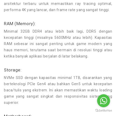
arsitektur terbaru untuk memastikan ray tracing optimal,
performa 4K yang lancar, dan frame rate yang sangat tinggi.
RAM (Memory):
Minimal 32GB DDR4 atau lebih baik lagi, DDR5 dengan
kecepatan tinggi (misalnya 5600MHz atau lebih). Kapasitas
RAM sebesar ini sangat penting untuk game modern yang
haus memori, terutama saat bermain di resolusi tinggi atau
ketika banyak aplikasi berjalan di latar belakang.
Storage:
NVMe SSD dengan kapasitas minimal 1TB, disarankan yang
berteknologi PCIe Gen4 atau bahkan Gen5 untuk kecepatan
baca/tulis yang ekstrem. Ini akan memastikan waktu loading
game yang sangat singkat dan responsivitas sistem yang
superior.