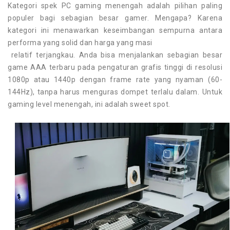
Kategori spek PC gaming menengah adalah pilihan paling
populer bagi sebagian besar gamer. Mengapa? Karena
kategori ini menawarkan keseimbangan sempurna antara
performa yang solid dan harga yang masi
relatif terjangkau. Anda bisa menjalankan sebagian besar
game AAA terbaru pada pengaturan grafis tinggi di resolusi
1080p atau 1440p dengan frame rate yang nyaman (60-
144Hz), tanpa harus menguras dompet terlalu dalam. Untuk
gaming level menengah, ini adalah sweet spot.