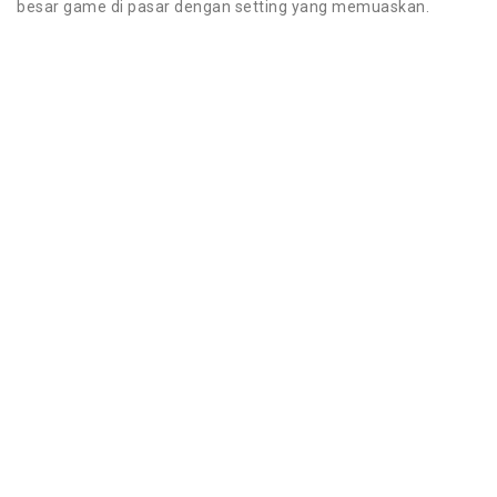
besar game di pasar dengan setting yang memuaskan.