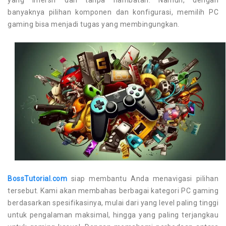
yang imersif dan tanpa hambatan. Namun, dengan
banyaknya pilihan komponen dan konfigurasi, memilih PC
gaming bisa menjadi tugas yang membingungkan.
BossTutorial.com
siap membantu Anda menavigasi pilihan
tersebut. Kami akan membahas berbagai kategori PC gaming
berdasarkan spesifikasinya, mulai dari yang level paling tinggi
untuk pengalaman maksimal, hingga yang paling terjangkau