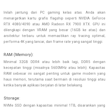
Inilah jantung dari PC gaming kelas atas. Anda akan
menargetkan kartu grafis flagship seperti NVIDIA GeForce
RTX 4080/4090 atau AMD Radeon RX 7900 XTX. GPU ini
dilengkapi dengan VRAM yang besar (16GB ke atas) dan
arsitektur terbaru untuk memastikan ray tracing optimal,
performa 4K yang lancar, dan frame rate yang sangat tinggi.
RAM (Memory):
Minimal 32GB DDR4 atau lebih baik lagi, DDR5 dengan
kecepatan tinggi (misalnya 5600MHz atau lebih). Kapasitas
RAM sebesar ini sangat penting untuk game modern yang
haus memori, terutama saat bermain di resolusi tinggi atau
ketika banyak aplikasi berjalan di latar belakang.
Storage:
NVMe SSD dengan kapasitas minimal 1TB, disarankan yang