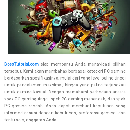
BossTutorial.com
siap membantu Anda menavigasi pilihan
tersebut. Kami akan membahas berbagai kategori PC gaming
berdasarkan spesifikasinya, mulai dari yang level paling tinggi
untuk pengalaman maksimal, hingga yang paling terjangkau
untuk gaming kasual. Dengan memahami perbedaan antara
spek PC gaming tinggi, spek PC gaming menengah, dan spek
PC gaming rendah, Anda dapat membuat keputusan yang
informed sesuai dengan kebutuhan, preferensi gaming, dan
tentu saja, anggaran Anda.