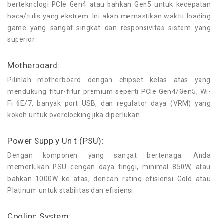
berteknologi PCIe Gen4 atau bahkan Gen5 untuk kecepatan
baca/tulis yang ekstrem. Ini akan memastikan waktu loading
game yang sangat singkat dan responsivitas sistem yang
superior.
Motherboard:
Pilihlah motherboard dengan chipset kelas atas yang
mendukung fitur-fitur premium seperti PCIe Gen4/Gen5, Wi-
Fi 6E/7, banyak port USB, dan regulator daya (VRM) yang
kokoh untuk overclocking jika diperlukan.
Power Supply Unit (PSU):
Dengan komponen yang sangat bertenaga, Anda
memerlukan PSU dengan daya tinggi, minimal 850W, atau
bahkan 1000W ke atas, dengan rating efisiensi Gold atau
Platinum untuk stabilitas dan efisiensi.
Cooling System: