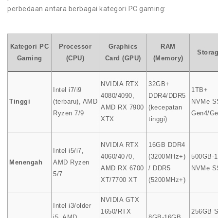
perbedaan antara berbagai kategori PC gaming:
Kategori PC
Processor
Graphics
RAM
Stora
Gaming
(CPU)
Card (GPU)
(Memory)
NVIDIA RTX
32GB+
Intel i7/i9
1TB+
4080/4090,
DDR4/DDR5
Tinggi
(terbaru), AMD
NVMe S
AMD RX 7900
(kecepatan
Ryzen 7/9
Gen4/Ge
XTX
tinggi)
NVIDIA RTX
16GB DDR4
Intel i5/i7,
4060/4070,
(3200MHz+)
500GB-
Menengah
AMD Ryzen
AMD RX 6700
/ DDR5
NVMe S
5/7
XT/7700 XT
(5200MHz+)
NVIDIA GTX
Intel i3/older
1650/RTX
256GB 
i5, AMD
8GB-16GB