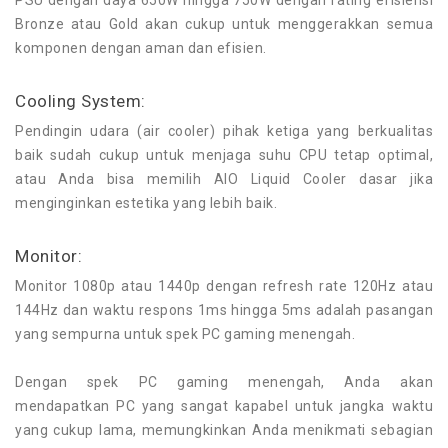
PSU dengan daya 650W hingga 750W dengan rating efisiensi
Bronze atau Gold akan cukup untuk menggerakkan semua
komponen dengan aman dan efisien.
Cooling System:
Pendingin udara (air cooler) pihak ketiga yang berkualitas
baik sudah cukup untuk menjaga suhu CPU tetap optimal,
atau Anda bisa memilih AIO Liquid Cooler dasar jika
menginginkan estetika yang lebih baik.
Monitor:
Monitor 1080p atau 1440p dengan refresh rate 120Hz atau
144Hz dan waktu respons 1ms hingga 5ms adalah pasangan
yang sempurna untuk spek PC gaming menengah.
Dengan spek PC gaming menengah, Anda akan
mendapatkan PC yang sangat kapabel untuk jangka waktu
yang cukup lama, memungkinkan Anda menikmati sebagian