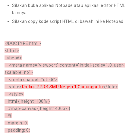
Silakan buka aplikasi Notpade atau aplikasi editor HTML
lainnya
Silakan copy kode script HTML di bawah ini ke Notepad
<!DOCTYPE html>
<html>
<head>
<meta name="viewport" content="initial-scale=1.0, user-
scalable=no">
<meta charset="utf-8">
<title>
Radius PPDB SMP Negeri 1 Gunungputri
</title>
<style>
html { height: 100% }
#map-canvas { height: 400px;}
*{
margin: 0;
padding: 0;