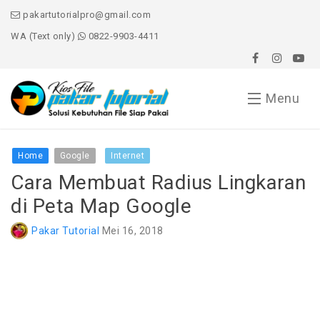
pakartutorialpro@gmail.com
WA (Text only)
0822-9903-4411
Menu
Home
Home
Google
Internet
Cara Membuat Radius Lingkaran
Word
di Peta Map Google
Excel
Pakar Tutorial
Mei 16, 2018
PowerPoint
Windows