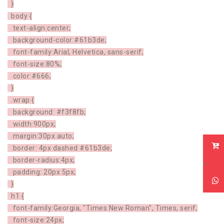
}
body {
text-align:center;
background-color:#61b3de;
font-family:Arial, Helvetica, sans-serif;
font-size:80%;
color:#666;
}
.wrap {
background: #f3f8fb;
width:900px;
margin:30px auto;
border: 4px dashed #61b3de;
border-radius:4px;
padding: 20px 5px;
}
h1 {
font-family:Georgia, "Times New Roman", Times, serif;
font-size:24px;