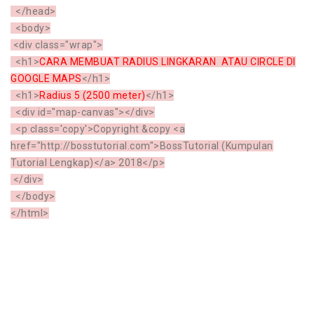
</head>
<body>
<div class="wrap">
<h1>
CARA MEMBUAT RADIUS LINGKARAN ATAU CIRCLE DI
GOOGLE MAPS
</h1>
<h1>
Radius 5 (2500 meter)
</h1>
<div id="map-canvas"></div>
<p class='copy'>Copyright &copy <a
href="http://bosstutorial.com">BossTutorial (Kumpulan
Tutorial Lengkap)</a> 2018</p>
</div>
</body>
</html>