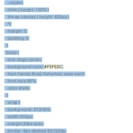
<style>
html { height: 100% }
#map-canvas { height: 400px;}
*{
margin: 0;
padding: 0;
}
body {
text-align:center;
background-color:
#F5F5DC
;
font-family:Arial, Helvetica, sans-serif;
font-size:80%;
color:#666;
}
.wrap {
background: #f3f8fb;
width:900px;
margin:30px auto;
border: 4px dashed #61b3de;