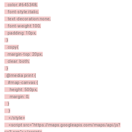
color:#645348;
font-style:italic;
text-decoration:none;
font-weight:100;
padding: 10px;
}
.copy{
margin-top: 20px;
clear: both;
}
@media print {
#map-canvas {
height: 500px;
margin: 0;
}
}
</style>
<script src="https://maps.googleapis.com/maps/api/js?