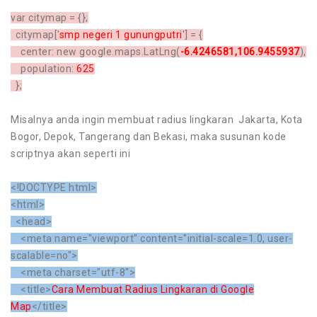
var citymap = {};
citymap['
smp negeri 1 gunungputri
'] = {
center: new google.maps.LatLng(
-6.4246581,106.9455937
),
population:
625
};
Misalnya anda ingin membuat radius lingkaran Jakarta,
Kota
Bogor, Depok, Tangerang dan
Bekasi, maka susunan kode
scriptnya akan seperti ini
<!DOCTYPE html>
<html>
<head>
<meta name="viewport" content="initial-scale=1.0, user-
scalable=no">
<meta charset="utf-8">
<title>
Cara Membuat Radius Lingkaran di Google
Map
</title>