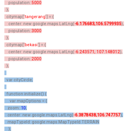
population:
5000
};
citymap['
tangerang
'] = {
center: new google.maps.LatLng(
-6.176683,106.5799935
),
population:
3000
};
citymap['
bekasi
'] = {
center: new google.maps.LatLng(
-6.243571, 107.148012
),
population:
2000
};
var cityCircle;
function initialize() {
var mapOptions = {
zoom:
10
,
center: new google.maps.LatLng(
-6.3878438,106.747757
),
mapTypeId: google.maps.MapTypeId.TERRAIN
};