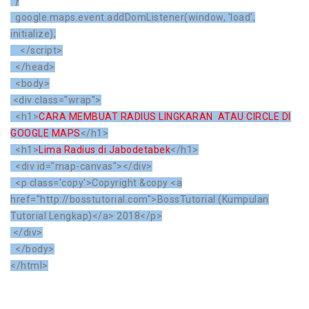
}
google.maps.event.addDomListener(window, 'load',
initialize);
</script>
</head>
<body>
<div class="wrap">
<h1>
CARA MEMBUAT RADIUS LINGKARAN ATAU CIRCLE DI
GOOGLE MAPS
</h1>
<h1>
Lima
Radius di Jabodetabek
</h1>
<div id="map-canvas"></div>
<p class='copy'>Copyright &copy <a
href="http://bosstutorial.com">BossTutorial (Kumpulan
Tutorial Lengkap)</a> 2018</p>
</div>
</body>
</html>