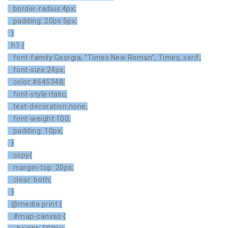
border-radius:4px;
padding: 20px 5px;
}
h1 {
font-family:Georgia, "Times New Roman", Times, serif;
font-size:24px;
color:#645348;
font-style:italic;
text-decoration:none;
font-weight:100;
padding: 10px;
}
.copy{
margin-top: 20px;
clear: both;
}
@media print {
#map-canvas {