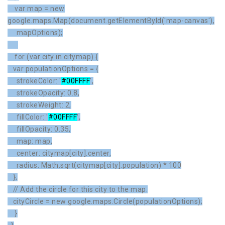
var map = new
google.maps.Map(document.getElementById('map-canvas'),
mapOptions);
for (var city in citymap) {
var populationOptions = {
strokeColor: '
#00FFFF
',
strokeOpacity: 0.8,
strokeWeight: 2,
fillColor: '
#00FFFF
',
fillOpacity: 0.35,
map: map,
center: citymap[city].center,
radius: Math.sqrt(citymap[city].population) * 100
};
// Add the circle for this city to the map.
cityCircle = new google.maps.Circle(populationOptions);
}