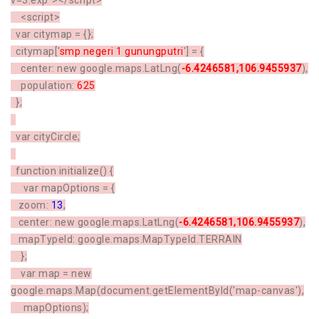
v=3.exp"></script>
<script>
var citymap = {};
citymap['
smp negeri 1 gunungputri
'] = {
center: new google.maps.LatLng(
-6.4246581,106.9455937
),
population:
625
};
var cityCircle;
function initialize() {
var mapOptions = {
zoom:
13
,
center: new google.maps.LatLng(
-6.4246581,106.9455937
),
mapTypeId: google.maps.MapTypeId.TERRAIN
};
var map = new
google.maps.Map(document.getElementById('map-canvas'),
mapOptions);