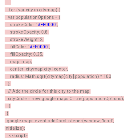
for (var city in citymap) {
var populationOptions = {
strokeColor: '
#FF0000
',
strokeOpacity: 0.8,
strokeWeight: 2,
fillColor: '
#FF0000
',
fillOpacity: 0.35,
map: map,
center: citymap[city].center,
radius: Math.sqrt(citymap[city].population) * 100
};
// Add the circle for this city to the map.
cityCircle = new google.maps.Circle(populationOptions);
}
}
google.maps.event.addDomListener(window, 'load',
initialize);
</script>