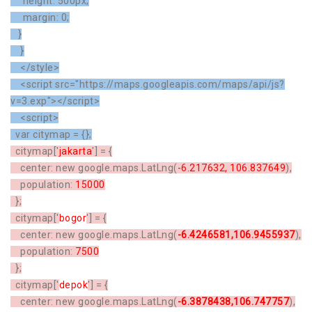
height: 500px;
margin: 0;
}
}
</style>
<script src="https://maps.googleapis.com/maps/api/js?
v=3.exp"></script>
<script>
var citymap = {};
citymap['
jakarta
'] = {
center: new google.maps.LatLng(
-6.217632, 106.837649
),
population:
15000
};
citymap['
bogor
'] = {
center: new google.maps.LatLng(
-6.4246581,106.9455937
),
population:
7500
};
citymap['
depok
'] = {
center: new google.maps.LatLng(
-6.3878438,106.747757
),