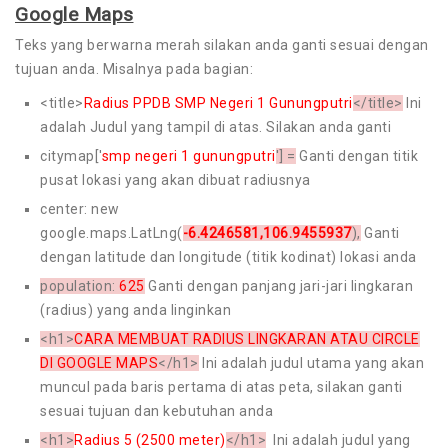
Google Maps
Teks yang berwarna merah silakan anda ganti sesuai dengan
tujuan anda. Misalnya pada bagian:
<title>
Radius PPDB SMP Negeri 1 Gunungputri
</title>
Ini
adalah Judul yang tampil di atas. Silakan anda ganti
citymap['
smp negeri 1 gunungputri
'] =
Ganti dengan titik
pusat lokasi yang akan dibuat radiusnya
center: new
google.maps.LatLng(
-6.4246581,106.9455937
),
Ganti
dengan latitude dan longitude (titik kodinat) lokasi anda
population:
625
Ganti dengan panjang jari-jari lingkaran
(radius) yang anda linginkan
<h1>
CARA MEMBUAT RADIUS LINGKARAN ATAU CIRCLE
DI GOOGLE MAPS
</h1>
Ini adalah judul utama yang akan
muncul pada baris pertama di atas peta, silakan ganti
sesuai tujuan dan kebutuhan anda
<h1>
Radius 5 (2500 meter)
</h1>
Ini adalah judul yang