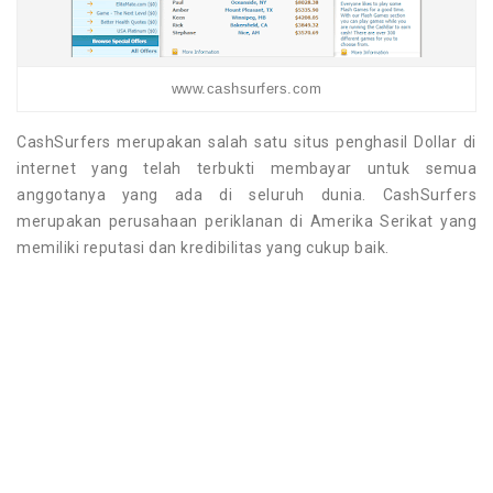
www.cashsurfers.com
CashSurfers merupakan salah satu situs penghasil Dollar di
internet yang telah terbukti membayar untuk semua
anggotanya yang ada di seluruh dunia. CashSurfers
merupakan perusahaan periklanan di Amerika Serikat yang
memiliki reputasi dan kredibilitas yang cukup baik.