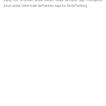
yang full timedan anda sudah tidak sempat lagi mengurus
situs anda, lebih baik daftarkan saja ke SedoParking.