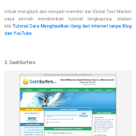
Untuk mengikuti dan menjadi member dar Global Test Market
saya pernah memberikan tutorial lengkapnya, silakan
klik
Tutorial Cara Menghasilkan Uang dari Internet tanpa Blog
dan YouTube
.
2. CashSurfers