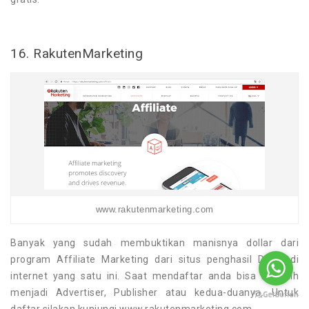
16. RakutenMarketing
www.rakutenmarketing.com
Banyak yang sudah membuktikan manisnya dollar dari
program Affiliate Marketing dari situs penghasil Dollar di
internet yang satu ini. Saat mendaftar anda bisa memilih
menjadi Advertiser, Publisher atau kedua-duanya. Untuk