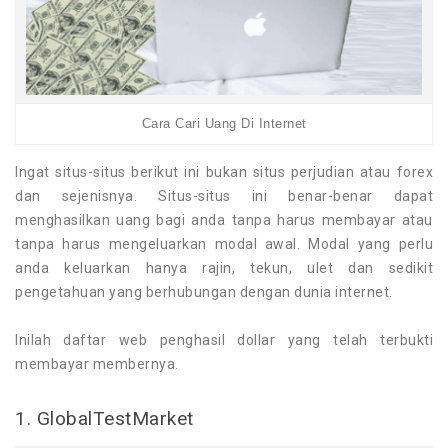
Cara Cari Uang Di Internet
Ingat situs-situs berikut ini bukan situs perjudian atau forex
dan sejenisnya. Situs-situs ini benar-benar dapat
menghasilkan uang bagi anda tanpa harus membayar atau
tanpa harus mengeluarkan modal awal. Modal yang perlu
anda keluarkan hanya rajin, tekun, ulet dan sedikit
pengetahuan yang berhubungan dengan dunia internet.
Inilah daftar web penghasil dollar yang telah terbukti
membayar membernya.
1. GlobalTestMarket