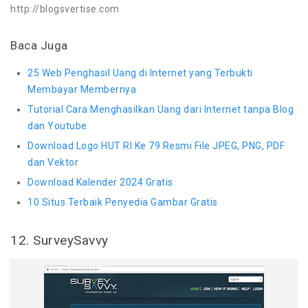
http://blogsvertise.com
Baca Juga
25 Web Penghasil Uang di Internet yang Terbukti
Membayar Membernya
Tutorial Cara Menghasilkan Uang dari Internet tanpa Blog
dan Youtube
Download Logo HUT RI Ke 79 Resmi File JPEG, PNG, PDF
dan Vektor
Download Kalender 2024 Gratis
10 Situs Terbaik Penyedia Gambar Gratis
12. SurveySavvy